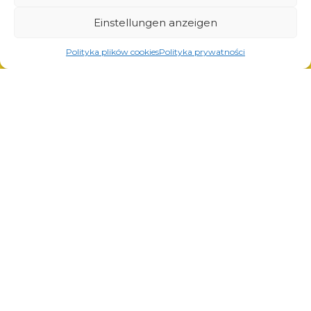
Lösungen für die Automobilindustrie
Einstellungen anzeigen
Polityka plików cookies
Polityka prywatności
Dienstleistungen
Laserschneiden
Pulverlackierung
Automatisches und manuelles Schweißen
© Copyright 2023.
All Rights Reserved.
Die Marke Arcom ist durch
REGON: 850412167, NIP:
das vom Patentamt der
PL868-10-14-503,
KRS:
Republik Polen ausgestellte
0000973495 Ausgabe vom
Zertifikat Nr. 290764
Bezirksgericht Krakau-