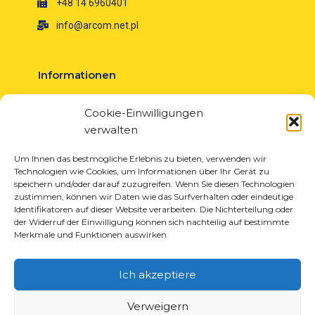
+48 14 6960401
info@arcom.net.pl
Informationen
Über uns
Cookie-Einwilligungen
Neuigkeiten
verwalten
Karriere
EU-Projekte
Um Ihnen das bestmögliche Erlebnis zu bieten, verwenden wir
Technologien wie Cookies, um Informationen über Ihr Gerät zu
Kontakt
speichern und/oder darauf zuzugreifen. Wenn Sie diesen Technologien
zustimmen, können wir Daten wie das Surfverhalten oder eindeutige
Identifikatoren auf dieser Website verarbeiten. Die Nichterteilung oder
der Widerruf der Einwilligung können sich nachteilig auf bestimmte
Merkmale und Funktionen auswirken
Produkte
Lösungen für die Reifenindustrie
Ich akzeptiere
Lösungen für die Öl- und Gasindustrie
Lösungen für Transport und Logistik
Verweigern