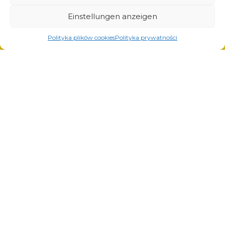
Lösungen für die Automobilindustrie
Einstellungen anzeigen
Polityka plików cookies
Polityka prywatności
Dienstleistungen
Laserschneiden
Pulverlackierung
Automatisches und manuelles Schweißen
© Copyright 2023.
All Rights Reserved.
Die Marke Arcom ist durch
REGON: 850412167, NIP:
das vom Patentamt der
PL868-10-14-503,
KRS:
Republik Polen ausgestellte
0000973495 Ausgabe vom
Zertifikat Nr. 290764
Bezirksgericht Krakau-