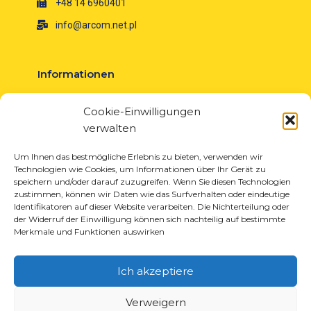
+48 14 6960401
info@arcom.net.pl
Informationen
Über uns
Cookie-Einwilligungen
Neuigkeiten
verwalten
Karriere
EU-Projekte
Um Ihnen das bestmögliche Erlebnis zu bieten, verwenden wir
Technologien wie Cookies, um Informationen über Ihr Gerät zu
Kontakt
speichern und/oder darauf zuzugreifen. Wenn Sie diesen Technologien
zustimmen, können wir Daten wie das Surfverhalten oder eindeutige
Identifikatoren auf dieser Website verarbeiten. Die Nichterteilung oder
der Widerruf der Einwilligung können sich nachteilig auf bestimmte
Merkmale und Funktionen auswirken
Produkte
Lösungen für die Reifenindustrie
Ich akzeptiere
Lösungen für die Öl- und Gasindustrie
Lösungen für Transport und Logistik
Verweigern