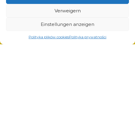
Lösungen für Transport und Logistik
Lösungen für die Automobilindustrie
Verweigern
Einstellungen anzeigen
Polityka plików cookies
Polityka prywatności
Dienstleistungen
Laserschneiden
Pulverlackierung
Automatisches und manuelles Schweißen
© Copyright 2023.
All Rights Reserved.
Die Marke Arcom ist durch
REGON: 850412167, NIP:
das vom Patentamt der
PL868-10-14-503,
KRS:
Republik Polen ausgestellte
0000973495 Ausgabe vom