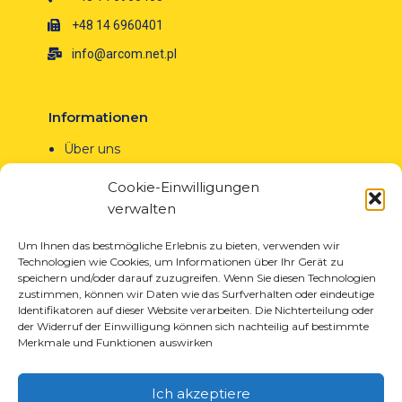
+48 14 6960401
info@arcom.net.pl
Informationen
Über uns
Neuigkeiten
Cookie-Einwilligungen
Karriere
verwalten
EU-Projekte
Kontakt
Um Ihnen das bestmögliche Erlebnis zu bieten, verwenden wir
Technologien wie Cookies, um Informationen über Ihr Gerät zu
speichern und/oder darauf zuzugreifen. Wenn Sie diesen Technologien
zustimmen, können wir Daten wie das Surfverhalten oder eindeutige
Identifikatoren auf dieser Website verarbeiten. Die Nichterteilung oder
der Widerruf der Einwilligung können sich nachteilig auf bestimmte
Produkte
Merkmale und Funktionen auswirken
Lösungen für die Reifenindustrie
Lösungen für die Öl- und Gasindustrie
Ich akzeptiere