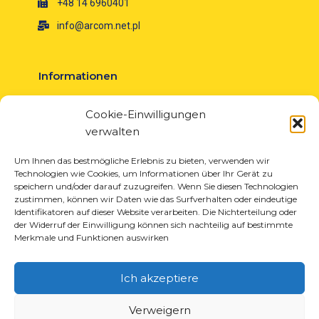
+48 14 6960401
info@arcom.net.pl
Informationen
Über uns
Cookie-Einwilligungen
Neuigkeiten
verwalten
Karriere
EU-Projekte
Um Ihnen das bestmögliche Erlebnis zu bieten, verwenden wir
Technologien wie Cookies, um Informationen über Ihr Gerät zu
Kontakt
speichern und/oder darauf zuzugreifen. Wenn Sie diesen Technologien
zustimmen, können wir Daten wie das Surfverhalten oder eindeutige
Identifikatoren auf dieser Website verarbeiten. Die Nichterteilung oder
der Widerruf der Einwilligung können sich nachteilig auf bestimmte
Merkmale und Funktionen auswirken
Produkte
Lösungen für die Reifenindustrie
Ich akzeptiere
Lösungen für die Öl- und Gasindustrie
Lösungen für Transport und Logistik
Verweigern