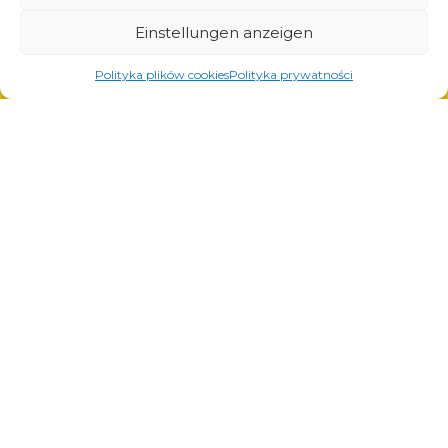
Lösungen für die Automobilindustrie
Einstellungen anzeigen
Polityka plików cookies
Polityka prywatności
Dienstleistungen
Laserschneiden
Pulverlackierung
Automatisches und manuelles Schweißen
© Copyright 2023.
All Rights Reserved.
Die Marke Arcom ist durch
REGON: 850412167, NIP:
das vom Patentamt der
PL868-10-14-503,
KRS:
Republik Polen ausgestellte
0000973495 Ausgabe vom
Zertifikat Nr. 290764
Bezirksgericht Krakau-