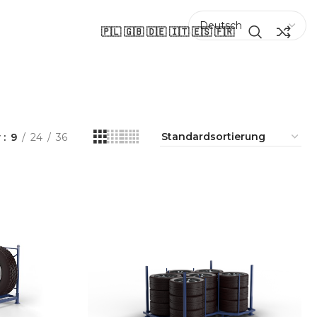
🇵🇱 🇬🇧 🇩🇪 🇮🇹 🇪🇸 🇫🇷
w
9
24
36