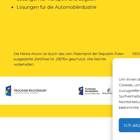
Lösungen für die Automobilindustrie
Die Marke Arcom ist durch das vom Patentamt der Republik Polen
REGO
ausgestellte Zertifikat Nr. 290764 geschützt. Alle Rechte
vom 
vorbehalten.
N-S 
Um Ihnen da
Cookies, um
zuzugreifen
Surfverhalte
Nichterteil
bestimmte 
Ich ak