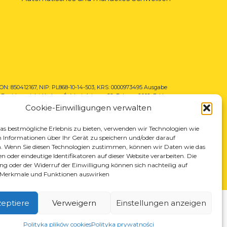
N: 850412167, NIP: PL868-10-14-503,
KRS: 0000973495 Ausgabe
Bezirksgericht Krakau-Śródmieście am 22. Februar 2002. D-U-
(367486706)
Cookie-Einwilligungen verwalten
s bestmögliche Erlebnis zu bieten, verwenden wir Technologien wie
 Informationen über Ihr Gerät zu speichern und/oder darauf
. Wenn Sie diesen Technologien zustimmen, können wir Daten wie das
n oder eindeutige Identifikatoren auf dieser Website verarbeiten. Die
ung oder der Widerruf der Einwilligung können sich nachteilig auf
Merkmale und Funktionen auswirken
zeptiere
Verweigern
Einstellungen anzeigen
Polityka plików cookies
Polityka prywatności