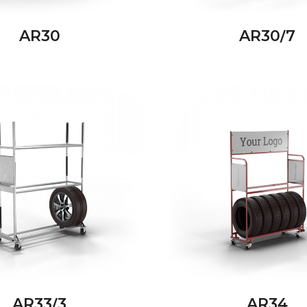
AR30
AR30/7
AR33/3
AR34