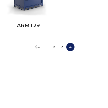
ARMT29
←
1
2
3
4