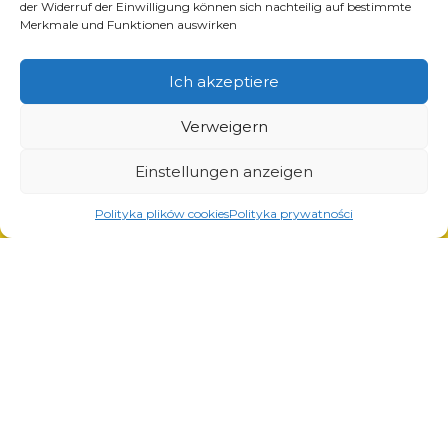
der Widerruf der Einwilligung können sich nachteilig auf bestimmte
Lösungen für die Öl- und Gasindustrie
Merkmale und Funktionen auswirken
Lösungen für Transport und Logistik
Lösungen für die Automobilindustrie
Ich akzeptiere
Verweigern
Einstellungen anzeigen
Dienstleistungen
Polityka plików cookies
Polityka prywatności
Laserschneiden
Pulverlackierung
Automatisches und manuelles Schweißen
© Copyright 2023.
All Rights Reserved.