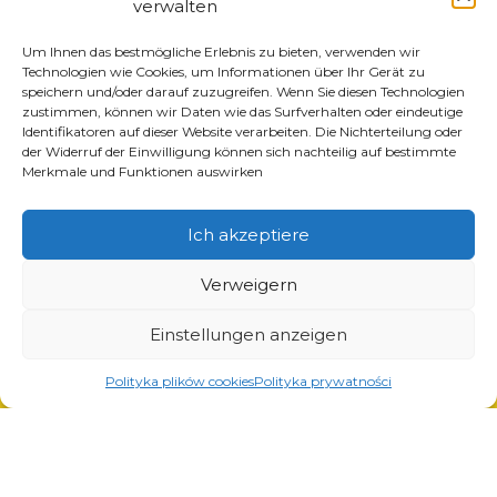
verwalten
Produkte
Um Ihnen das bestmögliche Erlebnis zu bieten, verwenden wir
Lösungen für die Reifenindustrie
Technologien wie Cookies, um Informationen über Ihr Gerät zu
speichern und/oder darauf zuzugreifen. Wenn Sie diesen Technologien
Lösungen für die Öl- und Gasindustrie
zustimmen, können wir Daten wie das Surfverhalten oder eindeutige
Lösungen für Transport und Logistik
Identifikatoren auf dieser Website verarbeiten. Die Nichterteilung oder
der Widerruf der Einwilligung können sich nachteilig auf bestimmte
Lösungen für die Automobilindustrie
Merkmale und Funktionen auswirken
Ich akzeptiere
Verweigern
Dienstleistungen
Einstellungen anzeigen
Laserschneiden
Pulverlackierung
Polityka plików cookies
Polityka prywatności
Automatisches und manuelles Schweißen