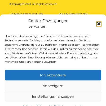
© Copyright 2023.
All Rights Reserved.
Die Marke Arcom ist durch
REGON: 850412167, NIP:
das vom Patentamt der
PL868-10-14-503,
KRS:
Cookie-Einwilligungen
Republik Polen ausgestellte
0000973495 Ausgabe vom
verwalten
Zertifikat Nr. 290764
Bezirksgericht Krakau-
geschützt. Alle Rechte
Śródmieście am 22. Februar
vorbehalten.
2002. D-U-N-S (367486706)
Um Ihnen das bestmögliche Erlebnis zu bieten, verwenden wir
Technologien wie Cookies, um Informationen über Ihr Gerät zu
speichern und/oder darauf zuzugreifen. Wenn Sie diesen Technologien
zustimmen, können wir Daten wie das Surfverhalten oder eindeutige
Identifikatoren auf dieser Website verarbeiten. Die Nichterteilung oder
der Widerruf der Einwilligung können sich nachteilig auf bestimmte
Merkmale und Funktionen auswirken
Ich akzeptiere
Verweigern
Einstellungen anzeigen