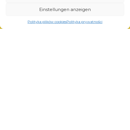
Lösungen für die Automobilindustrie
Einstellungen anzeigen
Polityka plików cookies
Polityka prywatności
Dienstleistungen
Laserschneiden
Pulverlackierung
Automatisches und manuelles Schweißen
© Copyright 2023.
All Rights Reserved.
Die Marke Arcom ist durch
REGON: 850412167, NIP:
das vom Patentamt der
PL868-10-14-503,
KRS:
Republik Polen ausgestellte
0000973495 Ausgabe vom
Zertifikat Nr. 290764
Bezirksgericht Krakau-