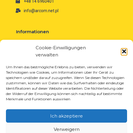
+48 14 6960401
info@arcom.net.pl
Informationen
Über uns
Cookie-Einwilligungen
Neuigkeiten
verwalten
Karriere
EU-Projekte
Um Ihnen das bestmögliche Erlebnis zu bieten, verwenden wir
Technologien wie Cookies, um Informationen über Ihr Gerät zu
Kontakt
speichern und/oder darauf zuzugreifen. Wenn Sie diesen Technologien
zustimmen, können wir Daten wie das Surfverhalten oder eindeutige
Identifikatoren auf dieser Website verarbeiten. Die Nichterteilung oder
der Widerruf der Einwilligung können sich nachteilig auf bestimmte
Merkmale und Funktionen auswirken
Produkte
Lösungen für die Reifenindustrie
Ich akzeptiere
Lösungen für die Öl- und Gasindustrie
Lösungen für Transport und Logistik
Verweigern