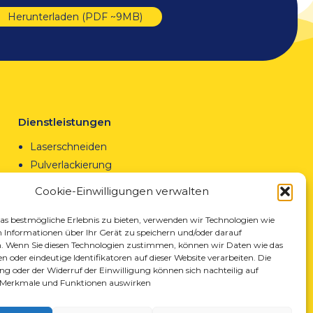
Herunterladen (PDF ~9MB)
Dienstleistungen
Laserschneiden
Pulverlackierung
Automatisches und manuelles Schweißen
Cookie-Einwilligungen verwalten
s bestmögliche Erlebnis zu bieten, verwenden wir Technologien wie
 Informationen über Ihr Gerät zu speichern und/oder darauf
. Wenn Sie diesen Technologien zustimmen, können wir Daten wie das
n oder eindeutige Identifikatoren auf dieser Website verarbeiten. Die
ung oder der Widerruf der Einwilligung können sich nachteilig auf
Merkmale und Funktionen auswirken
N: 850412167, NIP: PL868-10-14-503,
KRS: 0000973495 Ausgabe