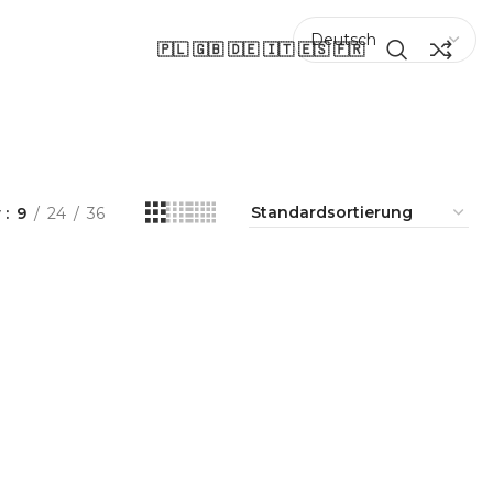
🇵🇱 🇬🇧 🇩🇪 🇮🇹 🇪🇸 🇫🇷
w
9
24
36