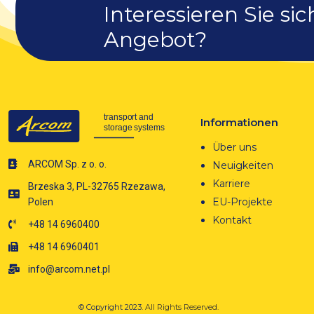
Interessieren Sie sic
Angebot?
Informationen
Über uns
ARCOM Sp. z o. o.
Neuigkeiten
Karriere
Brzeska 3, PL-32765 Rzezawa,
EU-Projekte
Polen
Kontakt
+48 14 6960400
+48 14 6960401
info@arcom.net.pl
© Copyright 2023.
All Rights Reserved.