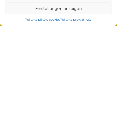
Lösungen für die Automobilindustrie
Einstellungen anzeigen
Polityka plików cookies
Polityka prywatności
Dienstleistungen
Laserschneiden
Pulverlackierung
Automatisches und manuelles Schweißen
© Copyright 2023.
All Rights Reserved.
Die Marke Arcom ist durch
REGON: 850412167, NIP:
das vom Patentamt der
PL868-10-14-503,
KRS:
Republik Polen ausgestellte
0000973495 Ausgabe vom
Zertifikat Nr. 290764
Bezirksgericht Krakau-