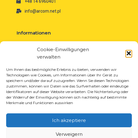
+48 14 6960401
info@arcom.net.pl
Informationen
Über uns
Cookie-Einwilligungen
Neuigkeiten
verwalten
Karriere
EU-Projekte
Um Ihnen das bestmögliche Erlebnis zu bieten, verwenden wir
Technologien wie Cookies, um Informationen über Ihr Gerät zu
Kontakt
speichern und/oder darauf zuzugreifen. Wenn Sie diesen Technologien
zustimmen, können wir Daten wie das Surfverhalten oder eindeutige
Identifikatoren auf dieser Website verarbeiten. Die Nichterteilung oder
der Widerruf der Einwilligung können sich nachteilig auf bestimmte
Merkmale und Funktionen auswirken
Produkte
Lösungen für die Reifenindustrie
Ich akzeptiere
Lösungen für die Öl- und Gasindustrie
Lösungen für Transport und Logistik
Verweigern