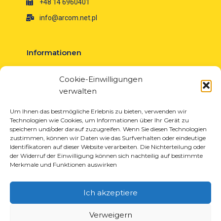
+48 14 6960401
info@arcom.net.pl
Informationen
Über uns
Cookie-Einwilligungen
Neuigkeiten
verwalten
Karriere
EU-Projekte
Um Ihnen das bestmögliche Erlebnis zu bieten, verwenden wir
Technologien wie Cookies, um Informationen über Ihr Gerät zu
Kontakt
speichern und/oder darauf zuzugreifen. Wenn Sie diesen Technologien
zustimmen, können wir Daten wie das Surfverhalten oder eindeutige
Identifikatoren auf dieser Website verarbeiten. Die Nichterteilung oder
der Widerruf der Einwilligung können sich nachteilig auf bestimmte
Merkmale und Funktionen auswirken
Produkte
Lösungen für die Reifenindustrie
Ich akzeptiere
Lösungen für die Öl- und Gasindustrie
Lösungen für Transport und Logistik
Verweigern