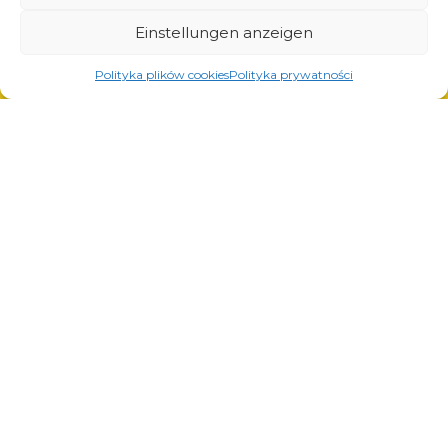
Lösungen für die Automobilindustrie
Einstellungen anzeigen
Polityka plików cookies
Polityka prywatności
Dienstleistungen
Laserschneiden
Pulverlackierung
Automatisches und manuelles Schweißen
© Copyright 2023.
All Rights Reserved.
Die Marke Arcom ist durch
REGON: 850412167, NIP:
das vom Patentamt der
PL868-10-14-503,
KRS:
Republik Polen ausgestellte
0000973495 Ausgabe vom
Zertifikat Nr. 290764
Bezirksgericht Krakau-