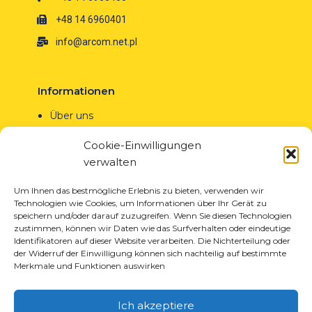
+48 14 6960401
info@arcom.net.pl
Informationen
Über uns
Neuigkeiten
Cookie-Einwilligungen
Karriere
verwalten
EU-Projekte
Kontakt
Um Ihnen das bestmögliche Erlebnis zu bieten, verwenden wir
Technologien wie Cookies, um Informationen über Ihr Gerät zu
speichern und/oder darauf zuzugreifen. Wenn Sie diesen Technologien
zustimmen, können wir Daten wie das Surfverhalten oder eindeutige
Identifikatoren auf dieser Website verarbeiten. Die Nichterteilung oder
der Widerruf der Einwilligung können sich nachteilig auf bestimmte
Produkte
Merkmale und Funktionen auswirken
Lösungen für die Reifenindustrie
Lösungen für die Öl- und Gasindustrie
Ich akzeptiere