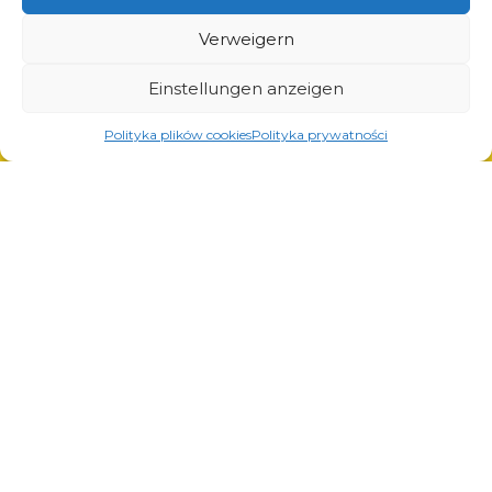
Lösungen für Transport und Logistik
Lösungen für die Automobilindustrie
Verweigern
Einstellungen anzeigen
Polityka plików cookies
Polityka prywatności
Dienstleistungen
Laserschneiden
Pulverlackierung
Automatisches und manuelles Schweißen
© Copyright 2023.
All Rights Reserved.
Die Marke Arcom ist durch
REGON: 850412167, NIP:
das vom Patentamt der
PL868-10-14-503,
KRS:
Republik Polen ausgestellte
0000973495 Ausgabe vom