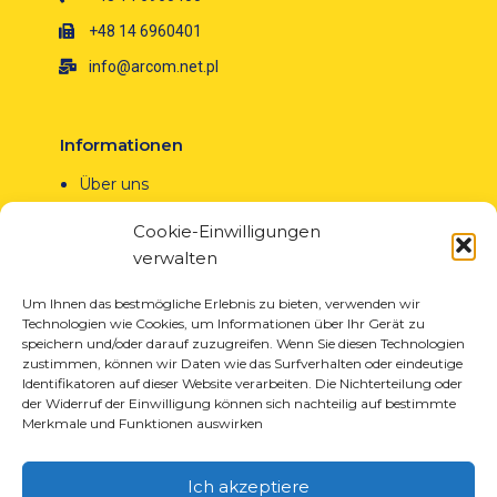
+48 14 6960401
info@arcom.net.pl
Informationen
Über uns
Neuigkeiten
Cookie-Einwilligungen
Karriere
verwalten
EU-Projekte
Kontakt
Um Ihnen das bestmögliche Erlebnis zu bieten, verwenden wir
Technologien wie Cookies, um Informationen über Ihr Gerät zu
speichern und/oder darauf zuzugreifen. Wenn Sie diesen Technologien
zustimmen, können wir Daten wie das Surfverhalten oder eindeutige
Identifikatoren auf dieser Website verarbeiten. Die Nichterteilung oder
der Widerruf der Einwilligung können sich nachteilig auf bestimmte
Produkte
Merkmale und Funktionen auswirken
Lösungen für die Reifenindustrie
Lösungen für die Öl- und Gasindustrie
Ich akzeptiere