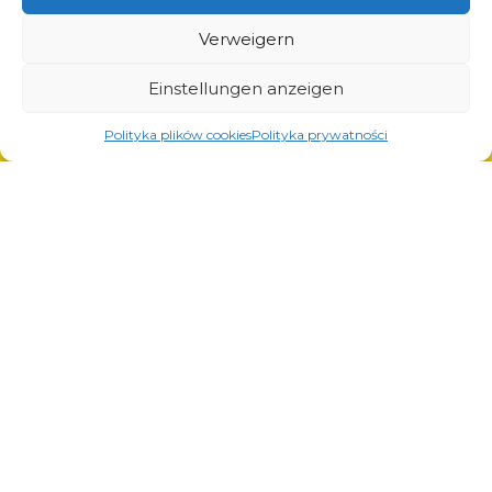
Lösungen für Transport und Logistik
Lösungen für die Automobilindustrie
Verweigern
Einstellungen anzeigen
Polityka plików cookies
Polityka prywatności
Dienstleistungen
Laserschneiden
Pulverlackierung
Automatisches und manuelles Schweißen
© Copyright 2023.
All Rights Reserved.
Die Marke Arcom ist durch
REGON: 850412167, NIP:
das vom Patentamt der
PL868-10-14-503,
KRS:
Republik Polen ausgestellte
0000973495 Ausgabe vom