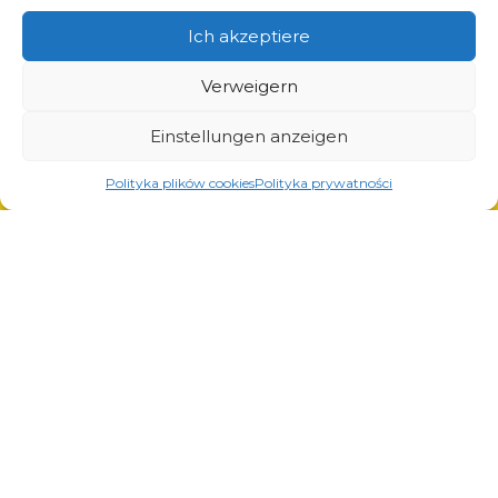
Pulverlackierung
Ich akzeptiere
Automatisches und manuelles Schweißen
Verweigern
Einstellungen anzeigen
© Copyright 2023.
All Rights Reserved.
Polityka plików cookies
Polityka prywatności
Die Marke Arcom ist durch
REGON: 850412167, NIP:
das vom Patentamt der
PL868-10-14-503,
KRS:
Republik Polen ausgestellte
0000973495 Ausgabe vom
Zertifikat Nr. 290764
Bezirksgericht Krakau-
geschützt. Alle Rechte
Śródmieście am 22. Februar
vorbehalten.
2002. D-U-N-S (367486706)