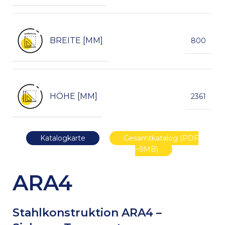
BREITE [MM]
800
HÖHE [MM]
2361
Katalogkarte
Gesamtkatalog (PDF
~9MB)
ARA4
Stahlkonstruktion ARA4 –