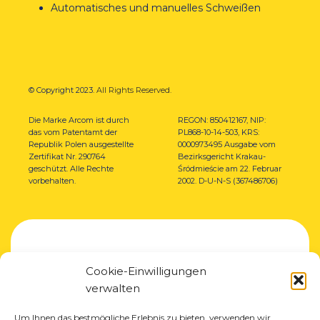
Automatisches und manuelles Schweißen
© Copyright 2023.
All Rights Reserved.
Die Marke Arcom ist durch
REGON: 850412167, NIP:
das vom Patentamt der
PL868-10-14-503,
KRS:
Republik Polen ausgestellte
0000973495 Ausgabe vom
Zertifikat Nr. 290764
Bezirksgericht Krakau-
geschützt. Alle Rechte
Śródmieście am 22. Februar
vorbehalten.
2002. D-U-N-S (367486706)
Cookie-Einwilligungen
verwalten
Um Ihnen das bestmögliche Erlebnis zu bieten, verwenden wir