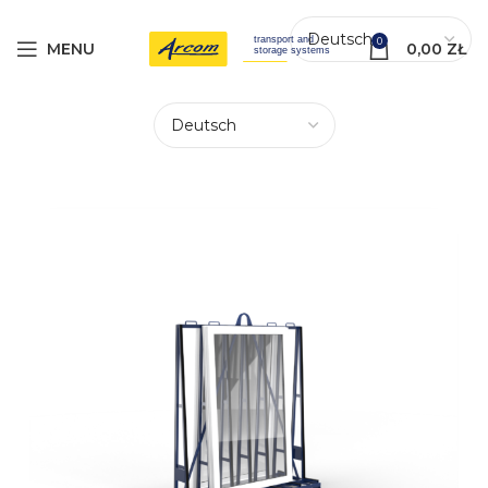
0
MENU
0,00
ZŁ