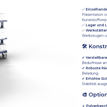
✅
Einzelhande
Präsentation v
Kunststoffverp
✅
Lager und L
✅
Werkstätte
Werkzeugen u
🛠 Konst
✔
Verstellbare
Bedürfnisse an
✔
Robuste Rä
Beladung.
✔
Erhöhte Sic
Stabilität ausg
🎨 Optio
🔹
Pulverbesc