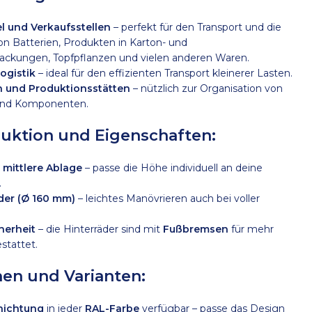
l und Verkaufsstellen
– perfekt für den Transport und die
on Batterien, Produkten in Karton- und
ackungen, Topfpflanzen und vielen anderen Waren.
ogistik
– ideal für den effizienten Transport kleinerer Lasten.
n und Produktionsstätten
– nützlich zur Organisation von
nd Komponenten.
ruktion und Eigenschaften:
 mittlere Ablage
– passe die Höhe individuell an deine
.
der (Ø 160 mm)
– leichtes Manövrieren auch bei voller
herheit
– die Hinterräder sind mit
Fußbremsen
für mehr
estattet.
nen und Varianten:
hichtung
in jeder
RAL-Farbe
verfügbar – passe das Design