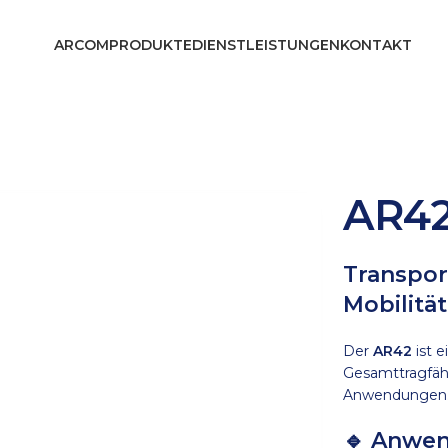
ARCOM
PRODUKTE
DIENSTLEISTUNGEN
KONTAKT
AR4
Transpor
Mobilitä
Der
AR42
ist e
Gesamttragfäh
Anwendungen
🔹 Anwe