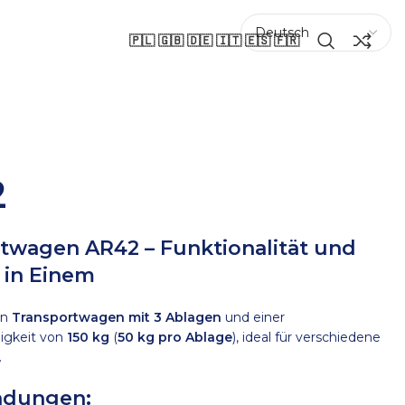
🇵🇱 🇬🇧 🇩🇪 🇮🇹 🇪🇸 🇫🇷
2
twagen AR42 – Funktionalität und
t in Einem
in
Transportwagen mit 3 Ablagen
und einer
igkeit von
150 kg
(
50 kg pro Ablage
), ideal für verschiedene
.
ndungen: